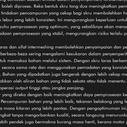
 boleh diproses. Reka bentuk skru tong dua meningkatkan pe
 tindakan pencampuran yang cekap bagi skru membolehkan hab
 lebur yang lebih konsisten. Ini mengurangkan keperluan untu
suhu pemprosesan yang optimum, yang sebaliknya akan menye
daan pemprosesan yang stabil, mengurangkan risiko terlalu 
laras dan sifat intermeshing membolehkan penyampaian dan p
ang berbeza-beza sering mengalami kesukaran dalam penyemper
ntuk memaksa bahan melalui sistem. Dengan skru laras berke
secara sama rata dan menggunakan pemadatan yang konsiste
 Bahan yang dipadatkan juga bergerak dengan lebih cekap m
abkan oleh aliran bahan yang tidak sekata atau tidak menen
perasi output tinggi atau jangka panjang.
r yang direka dengan baik meningkatkan daya pemprosesan k
Percampuran bahan yang lebih baik, tekanan belakang yang 
masa kitaran yang lebih pantas. Dengan pengoptimuman ini,
gkat tanpa mengorbankan kualiti, secara langsung menurunkan
bih pendek juga bermakna kurang masa henti, kerana motor p