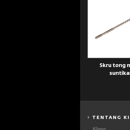
Skru rata berganda
Skru tong m
suntika
TENTANG K
Kilang