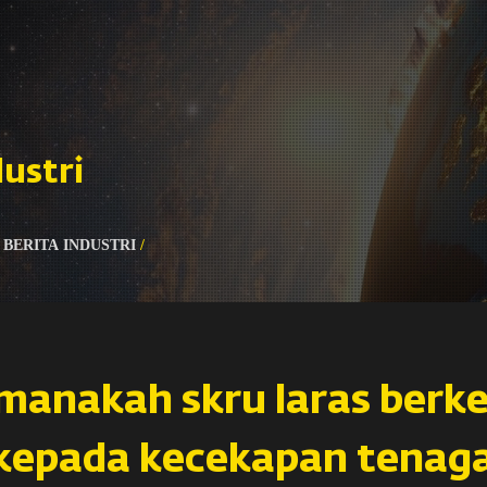
dustri
/
BERITA INDUSTRI
/
manakah skru laras berk
kepada kecekapan tenaga