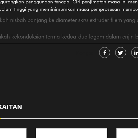
ngurangkan penggunaan tenaga. Ciri penjimatan masa ini men
volum tinggi yang meminimumkan masa pemprosesan mempuny
 nisbah panjang ke diameter skru extruder filem yang 
h kekonduksian terma kedua-dua logam dalam enjin b
Kongsi:
KAITAN