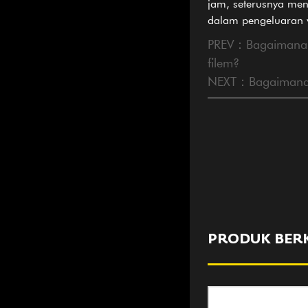
jam, seterusnya me
dalam pengeluaran 
PREV：Bagaimanakah
filem?
NEXT：Bagaimanaka
PRODUK BER