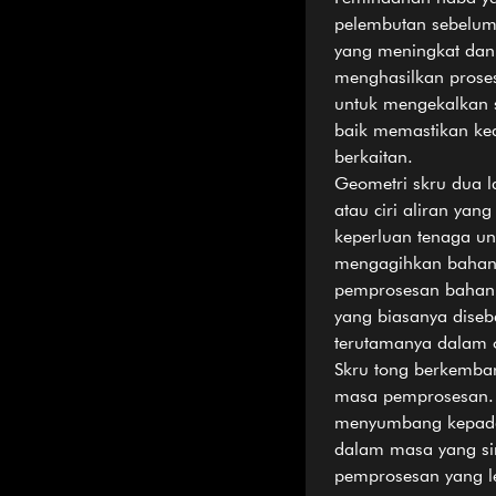
pelembutan sebelum
yang meningkat dan
menghasilkan proses
untuk mengekalkan 
baik memastikan kea
berkaitan.
Geometri skru dua 
atau ciri aliran y
keperluan tenaga u
mengagihkan bahan 
pemprosesan bahan.
yang biasanya diseb
terutamanya dalam o
Skru tong berkemba
masa pemprosesan. 
menyumbang kepada 
dalam masa yang sin
pemprosesan yang le