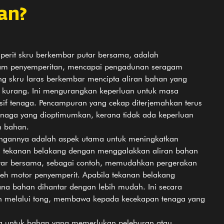
an?
perit skru berkembar putar bersama, adalah
am penyemperitan, mencapai pengadunan seragam
ing skru laras berkembar mencipta aliran bahan yang
 kurang. Ini mengurangkan keperluan untuk masa
sif tenaga. Pencampuran yang cekap diterjemahkan terus
enaga yang dioptimumkan, kerana tidak ada keperluan
n bahan.
rangannya adalah aspek utama untuk meningkatkan
n tekanan belakang dengan menggalakkan aliran bahan
putar bersama, sebagai contoh, memudahkan pergerakan
eh motor penyemperit. Apabila tekanan belakang
na bahan dihantar dengan lebih mudah. Ini secara
n melalui tong, membawa kepada kecekapan tenaga yang
ya untuk bahan yang memerlukan peleburan atau