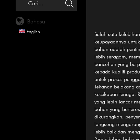
Bahasa
English
Salah satu kelebih
keupayaannya untu
bahan adalah pentin
lebih seragam, mem
bancuhan yang berpa
kepada kualiti prod
untuk proses pengg
Tekanan belakang ad
kecekapan tenaga. 
yang lebih lancar m
bahan yang berterus
dikurangkan, penyem
langsung mengurang
lebih baik dan men
Pemindahan haba ya