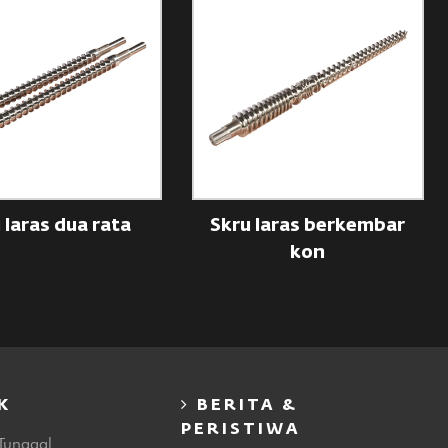
 laras dua rata
Skru laras berkembar
kon
K
BERITA &
PERISTIWA
Tunggal