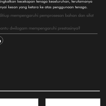
ingkatkan kecekapan tenaga keseluruhan, terutamanya
ai kesan yang ketara ke atas penggunaan tenaga.
ditiup mempengaruhi pemprosesan bahan dan sifat
antu dwilogam mempengaruhi prestasinya?