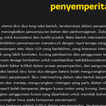
penyemperit
an utama
skru dua tong
reka bentuk, terutamanya dalam penyem
k meningkatkan pencampuran bahan dan penhomogenan. Dal
g untuk konsistensi dan kualiti produk. Reka bentuk intermesh
bolehkan pencampuran menyeluruh dengan input tenaga yang
njangan atau daya ricih yang berlebihan, yang biasanya inten
uk yang lebih konsisten, kurang pembaziran dan penggunaan t
unaan tenaga tambahan untuk membetulkan ketidakkonsistena
alah faktor kritikal dalam proses penyemperitan, dan pengu
Reka bentuk skru laras dua dengan ketara boleh mengurangka
elalui penyemperit. Skru intermeshing dalam reka bentuk ber
an dan mantap, mengurangkan rintangan yang perlu diatasi ol
perit boleh beroperasi dengan kuasa motor yang kurang, kera
kan penggunaan kuasa yang diperlukan untuk menolak baha
gurangkan haus pada komponen penyemperit.
ng berkesan adalah kritikal dalam penyemperitan, terutaman