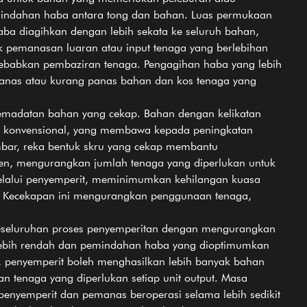
mindahan haba antara tong dan bahan. Luas permukaan
a diagihkan dengan lebih sekata ke seluruh bahan,
k pemanasan luaran atau input tenaga yang berlebihan
babkan pembaziran tenaga. Pengagihan haba yang lebih
panas atau kurang panas bahan dan kos tenaga yang
emadatan bahan yang cekap. Bahan dengan kelikatan
it konvensional, yang membawa kepada peningkatan
mbar, reka bentuk skru yang cekap membantu
n, mengurangkan jumlah tenaga yang diperlukan untuk
elalui penyemperit, meminimumkan kehilangan kuasa
tu. Kecekapan ini mengurangkan penggunaan tenaga,
eseluruhan proses penyemperitan dengan mengurangkan
lebih rendah dan pemindahan haba yang dioptimumkan
 penyemperit boleh menghasilkan lebih banyak bahan
 tenaga yang diperlukan setiap unit output. Masa
enyemperit dan pemanas beroperasi selama lebih sedikit