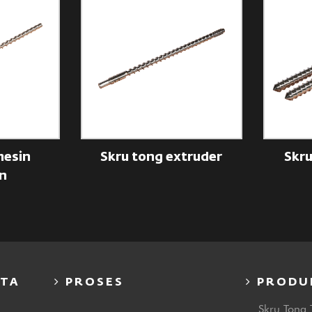
esin
Skru tong extruder
Skru
n
ITA
PROSES
PRODU
Skru Tong 