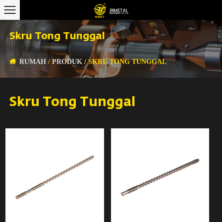
Skru Tong Tunggal
RUMAH
/
PRODUK
/
SKRU TONG TUNGGAL
Skru Tong Tunggal