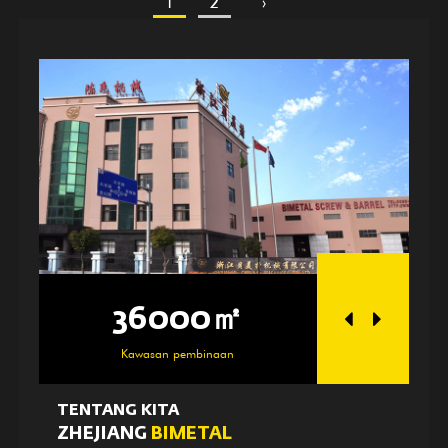
1
2
›
36000㎡
25000㎡
Kawasan pembinaan
Kawasan bengkel
TENTANG KITA
ZHEJIANG
BIMETAL