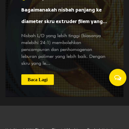
Bagaimanakah nisbah panjang ke
diameter skru extruder filem yang
ditiup mempengaruhi pemprosesan
Nisbah L/D yang lebih tinggi (biasanya
melebihi 24:1) membolehkan
bahan dan sifat filem?
pencampuran dan penhomogenan
leburan polimer yang lebih baik. Dengan
skru yang le...
Baca Lagi