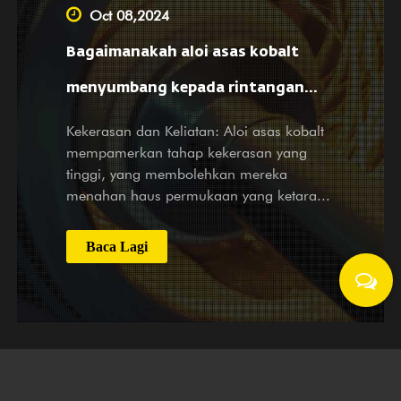
bertimbang rasa.
Oct 08,2024
Bagaimanakah aloi asas kobalt
menyumbang kepada rintangan
haus yang dipertingkatkan dalam
Kekerasan dan Keliatan: Aloi asas kobalt
mempamerkan tahap kekerasan yang
sistem mekanikal?
tinggi, yang membolehkan mereka
menahan haus permukaan yang ketara...
Baca Lagi