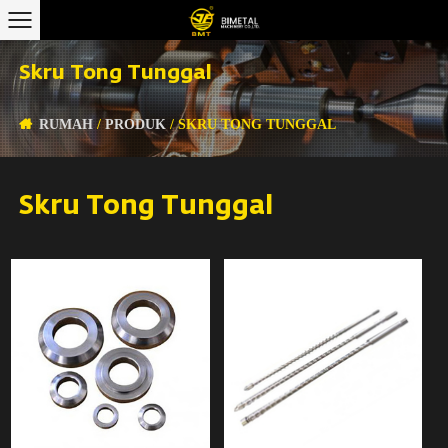
Skru Tong Tunggal
RUMAH
/
PRODUK
/
SKRU TONG TUNGGAL
Skru Tong Tunggal