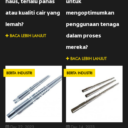
haus, terlalu panas
untuk
atau kualiti cair yang
mengoptimumkan
lemah?
penggunaan tenaga
BACA LEBIH LANJUT
dalam proses
mereka?
BACA LEBIH LANJUT
BERITA INDUSTRI
BERITA INDUSTRI
Dec 22, 2023
Dec 14, 2023